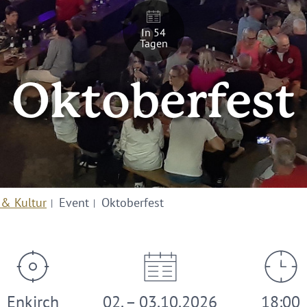
In 54
Tagen
Oktoberfest
 & Kultur
Event
Oktoberfest
Enkirch
02. – 03.10.2026
18:00