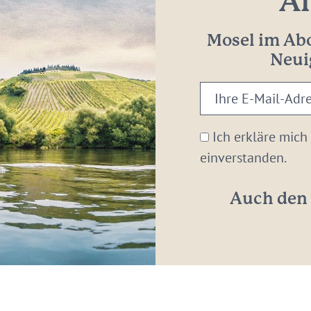
Al
Mosel im Abo
Neui
Ihre
E-
Mail-
Ich erkläre mich
Adresse:
einverstanden.
*
Auch den 