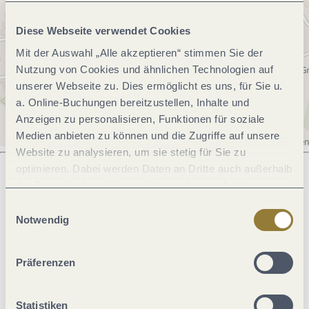
Diese Webseite verwendet Cookies
Mit der Auswahl „Alle akzeptieren“ stimmen Sie der
Nutzung von Cookies und ähnlichen Technologien auf
unserer Webseite zu. Dies ermöglicht es uns, für Sie u.
a. Online-Buchungen bereitzustellen, Inhalte und
Anzeigen zu personalisieren, Funktionen für soziale
Medien anbieten zu können und die Zugriffe auf unsere
Website zu analysieren, um sie stetig für Sie zu
optimieren. Dabei werden Daten an Dritte auch außerhalb
der Europäischen Union weitergegeben und dort
Was möchtest du als nächstes tun?
verarbeitet. Diese Einwilligung ist freiwillig und kann
Einwilligungsauswahl
jederzeit widerrufen werden. Mit der Auswahl "Alle
Notwendig
ablehnen" kann es zu Beeinträchtigungen in der Nutzung
unserer Webseite kommen.
Präferenzen
Anreise planen
PDF erzeugen
Statistiken