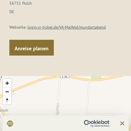
56751 Polch
DE
Webseite:
login.vr-ticket.de/VA-Maifeld/mundartabend
Anreise planen