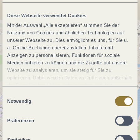
Diese Webseite verwendet Cookies
Mit der Auswahl „Alle akzeptieren“ stimmen Sie der
Nutzung von Cookies und ähnlichen Technologien auf
unserer Webseite zu. Dies ermöglicht es uns, für Sie u.
a. Online-Buchungen bereitzustellen, Inhalte und
Anzeigen zu personalisieren, Funktionen für soziale
Medien anbieten zu können und die Zugriffe auf unsere
Website zu analysieren, um sie stetig für Sie zu
optimieren. Dabei werden Daten an Dritte auch außerhalb
der Europäischen Union weitergegeben und dort
verarbeitet. Diese Einwilligung ist freiwillig und kann
Einwilligungsauswahl
jederzeit widerrufen werden. Mit der Auswahl "Alle
Notwendig
ablehnen" kann es zu Beeinträchtigungen in der Nutzung
unserer Webseite kommen.
Präferenzen
Statistiken