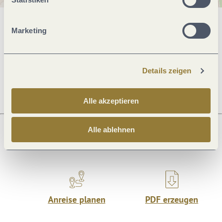
Allgemeine Informationen
Marketing
Preisinformationen
Details zeigen
Alle akzeptieren
Alle ablehnen
Was möchtest du als nächstes tun?
Anreise planen
PDF erzeugen