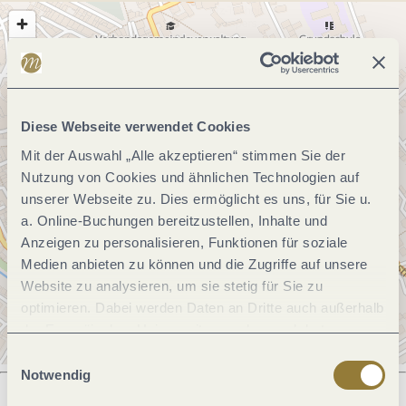
Diese Webseite verwendet Cookies
Mit der Auswahl „Alle akzeptieren“ stimmen Sie der
Nutzung von Cookies und ähnlichen Technologien auf
unserer Webseite zu. Dies ermöglicht es uns, für Sie u.
a. Online-Buchungen bereitzustellen, Inhalte und
Anzeigen zu personalisieren, Funktionen für soziale
Medien anbieten zu können und die Zugriffe auf unsere
Website zu analysieren, um sie stetig für Sie zu
optimieren. Dabei werden Daten an Dritte auch außerhalb
der Europäischen Union weitergegeben und dort
verarbeitet. Diese Einwilligung ist freiwillig und kann
Einwilligungsauswahl
jederzeit widerrufen werden. Mit der Auswahl "Alle
Notwendig
ablehnen" kann es zu Beeinträchtigungen in der Nutzung