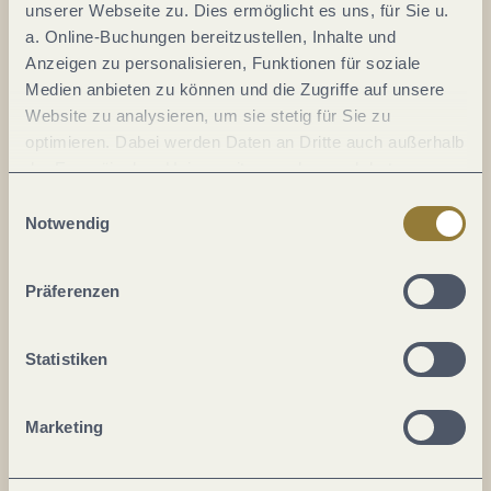
unserer Webseite zu. Dies ermöglicht es uns, für Sie u.
a. Online-Buchungen bereitzustellen, Inhalte und
Anzeigen zu personalisieren, Funktionen für soziale
Auf der Karte
Medien anbieten zu können und die Zugriffe auf unsere
Website zu analysieren, um sie stetig für Sie zu
Weinberge
optimieren. Dabei werden Daten an Dritte auch außerhalb
Brotstraße 16
der Europäischen Union weitergegeben und dort
54329 Konz-Oberemmel
verarbeitet. Diese Einwilligung ist freiwillig und kann
Einwilligungsauswahl
DE
jederzeit widerrufen werden. Mit der Auswahl "Alle
Notwendig
ablehnen" kann es zu Beeinträchtigungen in der Nutzung
unserer Webseite kommen.
Tel.:
+49 176 41841462
Präferenzen
E-Mail:
hello@saarkind.com
Webseite:
www.saarkind.com/selfwalkweinwanderung
Statistiken
Anreise planen
Marketing