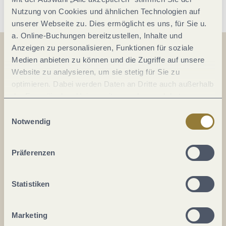
Nutzung von Cookies und ähnlichen Technologien auf
unserer Webseite zu. Dies ermöglicht es uns, für Sie u.
a. Online-Buchungen bereitzustellen, Inhalte und
Anzeigen zu personalisieren, Funktionen für soziale
Medien anbieten zu können und die Zugriffe auf unsere
Auf der Karte
Website zu analysieren, um sie stetig für Sie zu
optimieren. Dabei werden Daten an Dritte auch außerhalb
Altstadt
der Europäischen Union weitergegeben und dort
verarbeitet. Diese Einwilligung ist freiwillig und kann
Im Staden
Einwilligungsauswahl
jederzeit widerrufen werden. Mit der Auswahl "Alle
Notwendig
54439 Saarburg
ablehnen" kann es zu Beeinträchtigungen in der Nutzung
DE
unserer Webseite kommen.
Präferenzen
Tel.:
0049 6581 995980
E-Mail:
info@saar-obermosel.de
Statistiken
Webseite:
www.saar-obermosel.de
Marketing