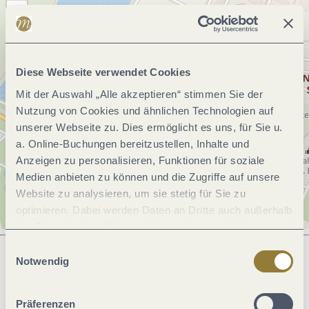
Diese Webseite verwendet Cookies
Mit der Auswahl „Alle akzeptieren“ stimmen Sie der
Nutzung von Cookies und ähnlichen Technologien auf
unserer Webseite zu. Dies ermöglicht es uns, für Sie u.
a. Online-Buchungen bereitzustellen, Inhalte und
Anzeigen zu personalisieren, Funktionen für soziale
Medien anbieten zu können und die Zugriffe auf unsere
Website zu analysieren, um sie stetig für Sie zu
optimieren. Dabei werden Daten an Dritte auch außerhalb
der Europäischen Union weitergegeben und dort
verarbeitet. Diese Einwilligung ist freiwillig und kann
Einwilligungsauswahl
jederzeit widerrufen werden. Mit der Auswahl "Alle
Notwendig
ablehnen" kann es zu Beeinträchtigungen in der Nutzung
Was möchtest du als nächstes tun?
unserer Webseite kommen.
Präferenzen