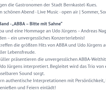
rgen die Gastronomen der Stadt Bernkastel-Kues.
en schönen Abend - Live Music - open air | Sommer, 
and - „ABBA – Bitte mit Sahne“
Abba und eine Hommage an Udo Jürgens – Andreas Na
en – ein unvergessliches Konzerterlebnis!
 treffen die größten Hits von ABBA und Udo Jürgens
oller Lebensfreude.
üller präsentieren die unvergesslichen ABBA-Welthi
Udo Jürgens interpretiert. Begleitet wird das Trio vo
hselbaren Sound sorgt.
rn authentische Interpretationen mit Persönlichkeit, 
enießen und Feiern einlädt!