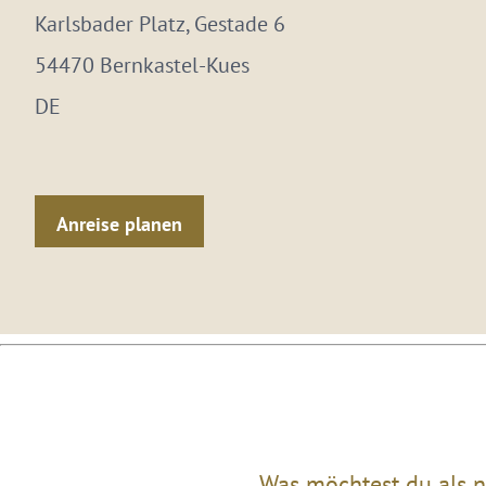
Karlsbader Platz, Gestade 6
54470 Bernkastel-Kues
DE
Anreise planen
Was möchtest du als n