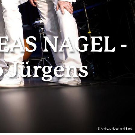
EAS NAGEL -
o Jürgens
© Andreas Nagel und Band