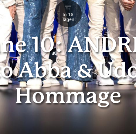
In 18
Tagen
e 10: ANDR
to Abba & Ud
Hommage