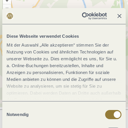
Diese Webseite verwendet Cookies
Mit der Auswahl „Alle akzeptieren“ stimmen Sie der
Nutzung von Cookies und ähnlichen Technologien auf
unserer Webseite zu. Dies ermöglicht es uns, für Sie u.
a. Online-Buchungen bereitzustellen, Inhalte und
Anzeigen zu personalisieren, Funktionen für soziale
Medien anbieten zu können und die Zugriffe auf unsere
Website zu analysieren, um sie stetig für Sie zu
optimieren. Dabei werden Daten an Dritte auch außerhalb
der Europäischen Union weitergegeben und dort
verarbeitet. Diese Einwilligung ist freiwillig und kann
Einwilligungsauswahl
jederzeit widerrufen werden. Mit der Auswahl "Alle
Notwendig
ablehnen" kann es zu Beeinträchtigungen in der Nutzung
unserer Webseite kommen.