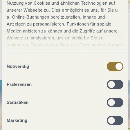
Nutzung von Cookies und ähnlichen Technologien auf
unserer Webseite zu. Dies ermöglicht es uns, für Sie u.
a. Online-Buchungen bereitzustellen, Inhalte und
Anzeigen zu personalisieren, Funktionen für soziale
Medien anbieten zu können und die Zugriffe auf unsere
Was möchtest du als nächstes tun?
Website zu analysieren, um sie stetig für Sie zu
optimieren. Dabei werden Daten an Dritte auch außerhalb
der Europäischen Union weitergegeben und dort
verarbeitet. Diese Einwilligung ist freiwillig und kann
Einwilligungsauswahl
Anreise planen
PDF erzeugen
jederzeit widerrufen werden. Mit der Auswahl "Alle
Notwendig
ablehnen" kann es zu Beeinträchtigungen in der Nutzung
unserer Webseite kommen.
Präferenzen
Statistiken
Marketing