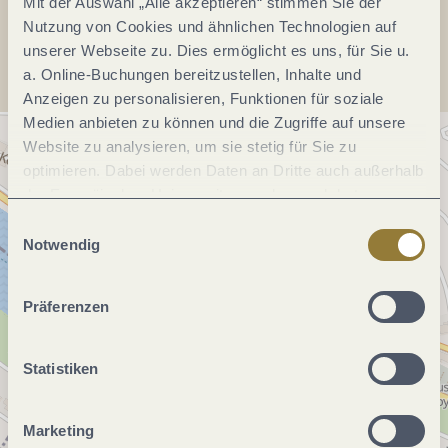
Mit der Auswahl „Alle akzeptieren“ stimmen Sie der
Anreise planen
Nutzung von Cookies und ähnlichen Technologien auf
unserer Webseite zu. Dies ermöglicht es uns, für Sie u.
a. Online-Buchungen bereitzustellen, Inhalte und
Anzeigen zu personalisieren, Funktionen für soziale
Medien anbieten zu können und die Zugriffe auf unsere
Website zu analysieren, um sie stetig für Sie zu
optimieren. Dabei werden Daten an Dritte auch außerhalb
der Europäischen Union weitergegeben und dort
verarbeitet. Diese Einwilligung ist freiwillig und kann
Einwilligungsauswahl
jederzeit widerrufen werden. Mit der Auswahl "Alle
Notwendig
ablehnen" kann es zu Beeinträchtigungen in der Nutzung
unserer Webseite kommen.
Präferenzen
Statistiken
Marketing