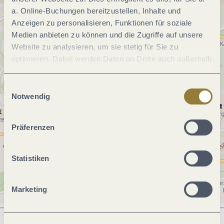
a. Online-Buchungen bereitzustellen, Inhalte und
Anzeigen zu personalisieren, Funktionen für soziale
Medien anbieten zu können und die Zugriffe auf unsere
Website zu analysieren, um sie stetig für Sie zu
optimieren. Dabei werden Daten an Dritte auch außerhalb
der Europäischen Union weitergegeben und dort
verarbeitet. Diese Einwilligung ist freiwillig und kann
Einwilligungsauswahl
jederzeit widerrufen werden. Mit der Auswahl "Alle
Notwendig
ablehnen" kann es zu Beeinträchtigungen in der Nutzung
unserer Webseite kommen.
Präferenzen
Statistiken
Marketing