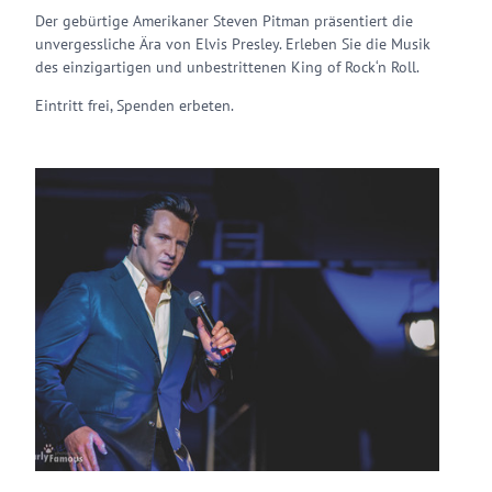
Der gebürtige Amerikaner Steven Pitman präsentiert die
unvergessliche Ära von Elvis Presley. Erleben Sie die Musik
des einzigartigen und unbestrittenen King of Rock‘n Roll.
Eintritt frei, Spenden erbeten.