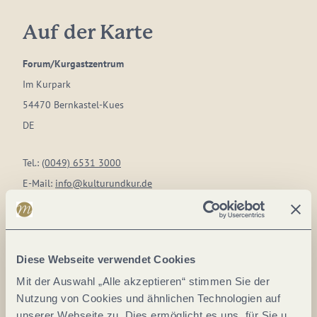
Auf der Karte
Forum/Kurgastzentrum
Im Kurpark
54470 Bernkastel-Kues
DE
Tel.:
(0049) 6531 3000
E-Mail:
info@kulturundkur.de
Webseite:
www.kulturundkur.de
Anreise planen
Diese Webseite verwendet Cookies
Mit der Auswahl „Alle akzeptieren“ stimmen Sie der
Nutzung von Cookies und ähnlichen Technologien auf
unserer Webseite zu. Dies ermöglicht es uns, für Sie u.