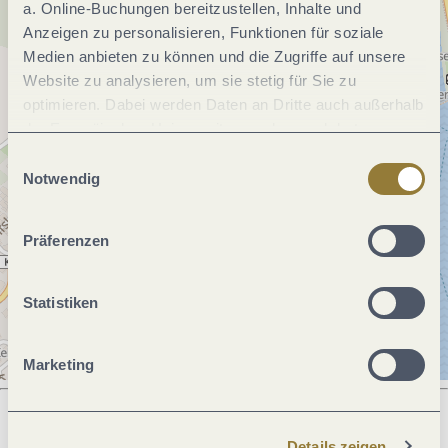
a. Online-Buchungen bereitzustellen, Inhalte und
Anzeigen zu personalisieren, Funktionen für soziale
Medien anbieten zu können und die Zugriffe auf unsere
Website zu analysieren, um sie stetig für Sie zu
optimieren. Dabei werden Daten an Dritte auch außerhalb
der Europäischen Union weitergegeben und dort
verarbeitet. Diese Einwilligung ist freiwillig und kann
Einwilligungsauswahl
jederzeit widerrufen werden. Mit der Auswahl "Alle
Notwendig
ablehnen" kann es zu Beeinträchtigungen in der Nutzung
unserer Webseite kommen.
Präferenzen
Statistiken
Marketing
Details zeigen