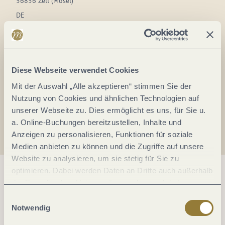
56856 Zell (Mosel)
DE
Tel.:
(0049) 6542 969623
E-Mail:
stadtmarketing@zellmosel.de
Diese Webseite verwendet Cookies
Webseite:
www.stadt-zell-mosel.de
Mit der Auswahl „Alle akzeptieren“ stimmen Sie der
Nutzung von Cookies und ähnlichen Technologien auf
Anreise planen
unserer Webseite zu. Dies ermöglicht es uns, für Sie u.
a. Online-Buchungen bereitzustellen, Inhalte und
Anzeigen zu personalisieren, Funktionen für soziale
Medien anbieten zu können und die Zugriffe auf unsere
Website zu analysieren, um sie stetig für Sie zu
optimieren. Dabei werden Daten an Dritte auch außerhalb
der Europäischen Union weitergegeben und dort
verarbeitet. Diese Einwilligung ist freiwillig und kann
Einwilligungsauswahl
jederzeit widerrufen werden. Mit der Auswahl "Alle
Notwendig
ablehnen" kann es zu Beeinträchtigungen in der Nutzung