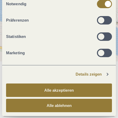
jederzeit widerrufen werden. Mit der Auswahl "Alle
Notwendig
ablehnen" kann es zu Beeinträchtigungen in der Nutzung
unserer Webseite kommen.
Präferenzen
Statistiken
Marketing
Allgemeine Informationen
Details zeigen
Alle akzeptieren
Preisinformationen
Alle ablehnen
Anreise