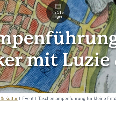
In 113
Tagen
mpenführung 
er mit Luzie
 & Kultur
Event
Taschenlampenführung für kleine Entd