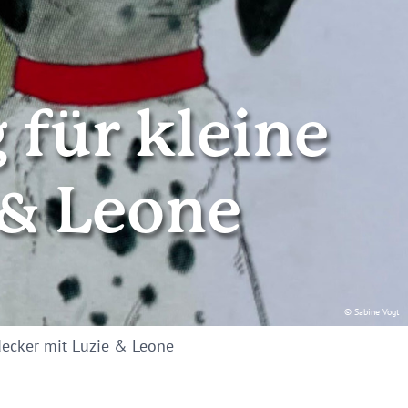
für kleine
 & Leone
© Sabine Vogt
ecker mit Luzie & Leone