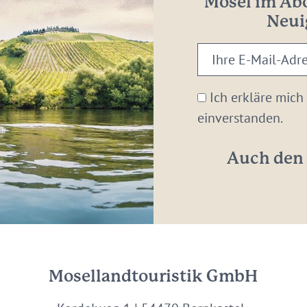
Mosel im Abo
Neui
Ihre
E-
Mail-
Ich erkläre mich
Adresse:
einverstanden.
*
Auch den 
Mosellandtouristik GmbH