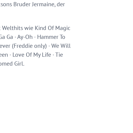
sons Bruder Jermaine, der
Welthits wie Kind Of Magic
Ga Ga · Ay-Oh · Hammer To
rever (Freddie only) · We Will
n · Love Of My Life · Tie
omed Girl.