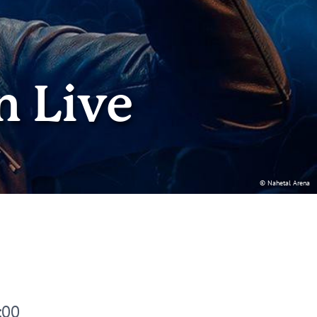
n Live
© Nahetal Arena
:00