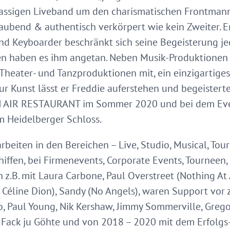
ssigen Liveband um den charismatischen Frontmann V
ubend & authentisch verkörpert wie kein Zweiter. E
nd Keyboarder beschränkt sich seine Begeisterung jed
n haben es ihm angetan. Neben Musik-Produktionen w
heater- und Tanzproduktionen mit, ein einzigartiges
r Kunst lässt er Freddie auferstehen und begeisterte
EN AIR RESTAURANT im Sommer 2020 und bei dem Eve
em Heidelberger Schloss.
rbeiten in den Bereichen – Live, Studio, Musical, To
chiffen, bei Firmenevents, Corporate Events, Tourneen,
 z.B. mit Laura Carbone, Paul Overstreet (Nothing At Al
, Céline Dion), Sandy (No Angels), waren Support vor
to, Paul Young, Nik Kershaw, Jimmy Sommerville, Grego
 Fack ju Göhte und von 2018 – 2020 mit dem Erfolgs-