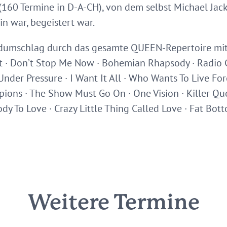
160 Termine in D-A-CH), von dem selbst Michael Jack
in war, begeistert war.
dumschlag durch das gesamte QUEEN-Repertoire mit 
st · Don’t Stop Me Now · Bohemian Rhapsody · Radio 
 Under Pressure · I Want It All · Who Wants To Live Fo
ons · The Show Must Go On · One Vision · Killer Quee
 To Love · Crazy Little Thing Called Love · Fat Bott
Weitere Termine