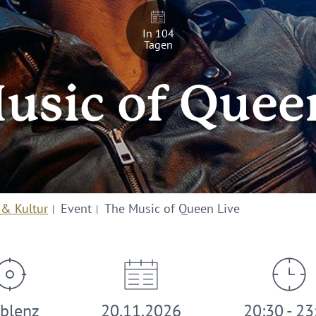
In 104
Tagen
usic of Quee
 & Kultur
Event
The Music of Queen Live
blenz
20.11.2026
20:30 - 23