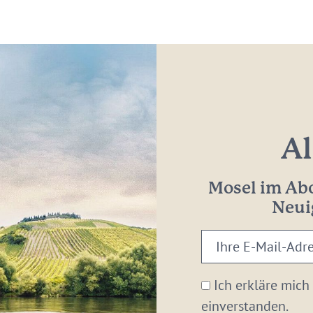
Al
Mosel im Abo
Neui
Ihre
E-
Mail-
Ich erkläre mich
Adresse:
einverstanden.