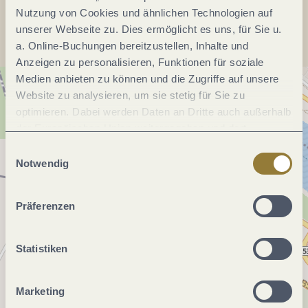
Anreise planen
Nutzung von Cookies und ähnlichen Technologien auf
unserer Webseite zu. Dies ermöglicht es uns, für Sie u.
a. Online-Buchungen bereitzustellen, Inhalte und
Anzeigen zu personalisieren, Funktionen für soziale
Medien anbieten zu können und die Zugriffe auf unsere
Website zu analysieren, um sie stetig für Sie zu
optimieren. Dabei werden Daten an Dritte auch außerhalb
der Europäischen Union weitergegeben und dort
verarbeitet. Diese Einwilligung ist freiwillig und kann
Einwilligungsauswahl
jederzeit widerrufen werden. Mit der Auswahl "Alle
Notwendig
ablehnen" kann es zu Beeinträchtigungen in der Nutzung
unserer Webseite kommen.
Präferenzen
Statistiken
Marketing