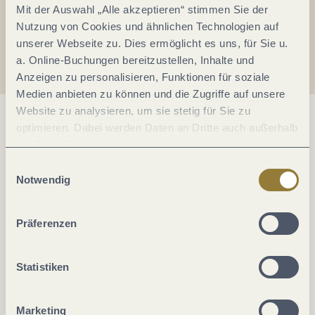
Mit der Auswahl „Alle akzeptieren“ stimmen Sie der
Anreise planen
Nutzung von Cookies und ähnlichen Technologien auf
unserer Webseite zu. Dies ermöglicht es uns, für Sie u.
a. Online-Buchungen bereitzustellen, Inhalte und
Anzeigen zu personalisieren, Funktionen für soziale
Medien anbieten zu können und die Zugriffe auf unsere
Website zu analysieren, um sie stetig für Sie zu
optimieren. Dabei werden Daten an Dritte auch außerhalb
der Europäischen Union weitergegeben und dort
verarbeitet. Diese Einwilligung ist freiwillig und kann
Einwilligungsauswahl
jederzeit widerrufen werden. Mit der Auswahl "Alle
Notwendig
ablehnen" kann es zu Beeinträchtigungen in der Nutzung
unserer Webseite kommen.
Präferenzen
Statistiken
Marketing