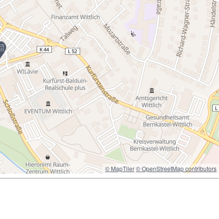
© MapTiler
© OpenStreetMap contributors