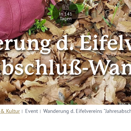
In 141
Tagen
ung d. Eifel
abschluß-Wa
 & Kultur
Event
Wanderung d. Eifelvereins "Jahresabs