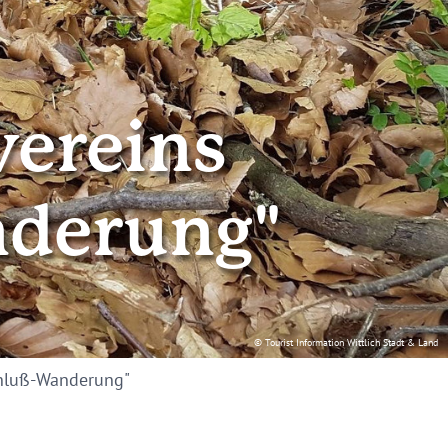
vereins
nderung"
© Tourist Information Wittlich Stadt & Land
chluß-Wanderung"