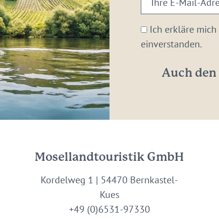
E-
Mail-
Ich erkläre mich
Adresse:
einverstanden.
*
Auch den 
Mosellandtouristik GmbH
Kordelweg 1 | 54470 Bernkastel-
Kues
+49 (0)6531-97330