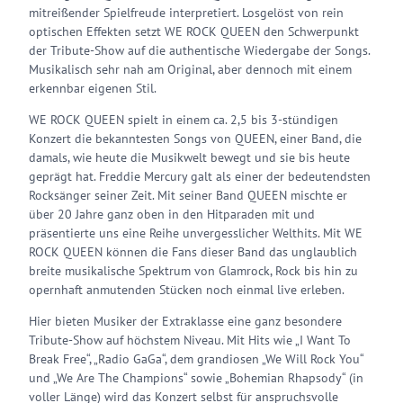
mitreißender Spielfreude interpretiert. Losgelöst von rein
optischen Effekten setzt WE ROCK QUEEN den Schwerpunkt
der Tribute-Show auf die authentische Wiedergabe der Songs.
Musikalisch sehr nah am Original, aber dennoch mit einem
erkennbar eigenen Stil.
WE ROCK QUEEN spielt in einem ca. 2,5 bis 3-stündigen
Konzert die bekanntesten Songs von QUEEN, einer Band, die
damals, wie heute die Musikwelt bewegt und sie bis heute
geprägt hat. Freddie Mercury galt als einer der bedeutendsten
Rocksänger seiner Zeit. Mit seiner Band QUEEN mischte er
über 20 Jahre ganz oben in den Hitparaden mit und
präsentierte uns eine Reihe unvergesslicher Welthits. Mit WE
ROCK QUEEN können die Fans dieser Band das unglaublich
breite musikalische Spektrum von Glamrock, Rock bis hin zu
opernhaft anmutenden Stücken noch einmal live erleben.
Hier bieten Musiker der Extraklasse eine ganz besondere
Tribute-Show auf höchstem Niveau. Mit Hits wie „I Want To
Break Free“, „Radio GaGa“, dem grandiosen „We Will Rock You“
und „We Are The Champions“ sowie „Bohemian Rhapsody“ (in
voller Länge) wird das Konzert selbst für anspruchsvolle