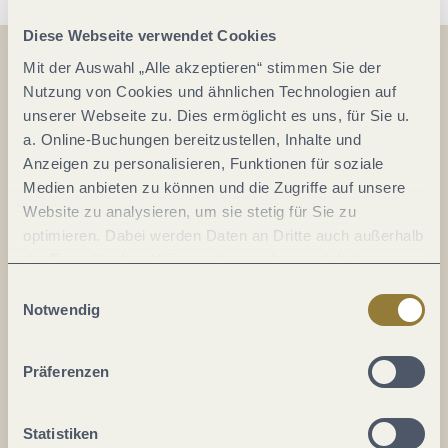
Diese Webseite verwendet Cookies
Mit der Auswahl „Alle akzeptieren“ stimmen Sie der
Nutzung von Cookies und ähnlichen Technologien auf
Auf der Karte
unserer Webseite zu. Dies ermöglicht es uns, für Sie u.
a. Online-Buchungen bereitzustellen, Inhalte und
Moseltalhalle Piesport
Anzeigen zu personalisieren, Funktionen für soziale
Bahnhofstraße 33a
Medien anbieten zu können und die Zugriffe auf unsere
54498 Piesport
Website zu analysieren, um sie stetig für Sie zu
DE
optimieren. Dabei werden Daten an Dritte auch außerhalb
der Europäischen Union weitergegeben und dort
verarbeitet. Diese Einwilligung ist freiwillig und kann
Tel.:
(0049) 6531 54175
Einwilligungsauswahl
jederzeit widerrufen werden. Mit der Auswahl "Alle
Notwendig
E-Mail:
m.mildenberger@bernkastel-kues.de
ablehnen" kann es zu Beeinträchtigungen in der Nutzung
unserer Webseite kommen.
Präferenzen
Anreise planen
Statistiken