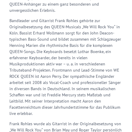
QUEEN-Anhänger zu einem ganz besonderen und
unvergesslichen Erlebnis.
Bandleader und Gitarrist Frank Rohles gehörte zur
Originalbesetzung des QUEEN-Musicals „We Will Rock You“ in
Köln. Bassist Erhard Wollmann sorgt für den John Deacon-
typischen Bass-Sound und bildet zusammen mit Schlagzeuger
Henning Marien die rhythmische Basis für die komplexen
QUEEN-Songs. Die Keyboards besetzt Lothar Boenke, ein
erfahrener Keyboarder, der bereits in vielen
Musikproduktionen aktiv war – u. a. in verschiedenen
Tributeband-Projekten. Frontmann und Lead-Stimme von WE
ROCK QUEEN ist Aaron Perry. Der sympathische Engländer
arbeitet seit 2008 als Vocal-Coach und professioneller Sänger
in diversen Bands in Deutschland. In seinem musikalischen
Schaffen war und ist Freddie Mercury stets Maßstab und
Leitbild. Mit seiner Interpretation macht Aaron den
Facettenreichtum dieser Jahrhundertstimme für das Publikum
live erlebbar.
Frank Rohles wurde als Gitarrist in der Originalbesetzung von
„We Will Rock You“ von Brian May und Roger Taylor persönlich