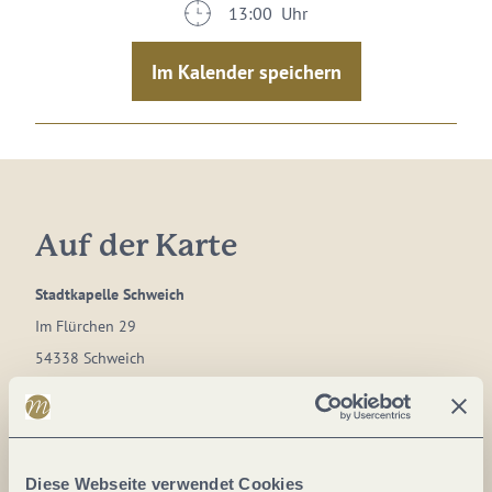
13:00 Uhr
Im Kalender speichern
Auf der Karte
Stadtkapelle Schweich
Im Flürchen 29
54338 Schweich
DE
E-Mail:
kontakt@stadtkapelle-schweich.de
Webseite:
stadtkapelle-schweich.de
Diese Webseite verwendet Cookies