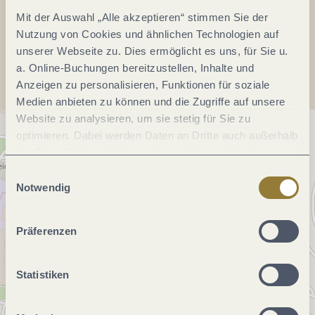
Mit der Auswahl „Alle akzeptieren“ stimmen Sie der
Nutzung von Cookies und ähnlichen Technologien auf
Anreise planen
unserer Webseite zu. Dies ermöglicht es uns, für Sie u.
a. Online-Buchungen bereitzustellen, Inhalte und
Anzeigen zu personalisieren, Funktionen für soziale
Medien anbieten zu können und die Zugriffe auf unsere
Website zu analysieren, um sie stetig für Sie zu
optimieren. Dabei werden Daten an Dritte auch außerhalb
der Europäischen Union weitergegeben und dort
verarbeitet. Diese Einwilligung ist freiwillig und kann
Einwilligungsauswahl
jederzeit widerrufen werden. Mit der Auswahl "Alle
Notwendig
ablehnen" kann es zu Beeinträchtigungen in der Nutzung
unserer Webseite kommen.
Präferenzen
Statistiken