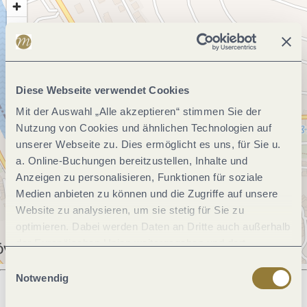
Diese Webseite verwendet Cookies
Mit der Auswahl „Alle akzeptieren“ stimmen Sie der
Nutzung von Cookies und ähnlichen Technologien auf
unserer Webseite zu. Dies ermöglicht es uns, für Sie u.
a. Online-Buchungen bereitzustellen, Inhalte und
Anzeigen zu personalisieren, Funktionen für soziale
Medien anbieten zu können und die Zugriffe auf unsere
Website zu analysieren, um sie stetig für Sie zu
optimieren. Dabei werden Daten an Dritte auch außerhalb
der Europäischen Union weitergegeben und dort
verarbeitet. Diese Einwilligung ist freiwillig und kann
Einwilligungsauswahl
jederzeit widerrufen werden. Mit der Auswahl "Alle
Notwendig
ablehnen" kann es zu Beeinträchtigungen in der Nutzung