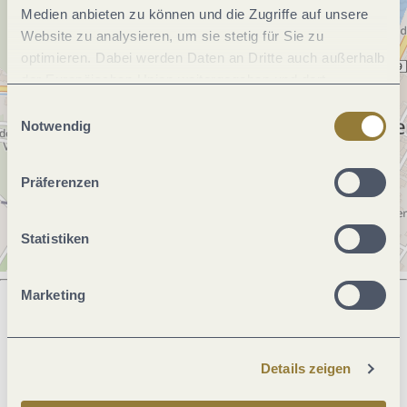
Medien anbieten zu können und die Zugriffe auf unsere
Website zu analysieren, um sie stetig für Sie zu
optimieren. Dabei werden Daten an Dritte auch außerhalb
der Europäischen Union weitergegeben und dort
verarbeitet. Diese Einwilligung ist freiwillig und kann
Einwilligungsauswahl
jederzeit widerrufen werden. Mit der Auswahl "Alle
Notwendig
ablehnen" kann es zu Beeinträchtigungen in der Nutzung
unserer Webseite kommen.
Präferenzen
Statistiken
Marketing
Was möchtest du als nächstes tun?
Details zeigen