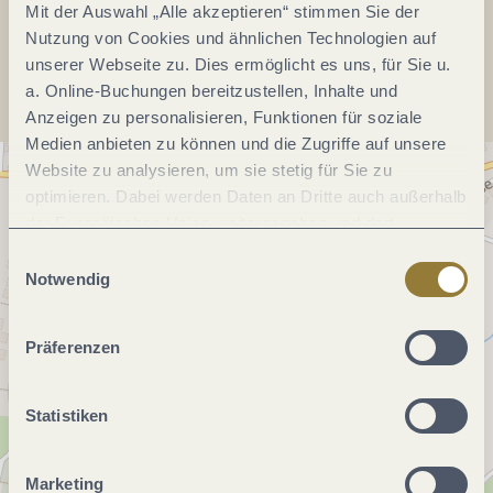
Mit der Auswahl „Alle akzeptieren“ stimmen Sie der
Anreise planen
Nutzung von Cookies und ähnlichen Technologien auf
unserer Webseite zu. Dies ermöglicht es uns, für Sie u.
a. Online-Buchungen bereitzustellen, Inhalte und
Anzeigen zu personalisieren, Funktionen für soziale
Medien anbieten zu können und die Zugriffe auf unsere
Website zu analysieren, um sie stetig für Sie zu
optimieren. Dabei werden Daten an Dritte auch außerhalb
der Europäischen Union weitergegeben und dort
verarbeitet. Diese Einwilligung ist freiwillig und kann
Einwilligungsauswahl
jederzeit widerrufen werden. Mit der Auswahl "Alle
Notwendig
ablehnen" kann es zu Beeinträchtigungen in der Nutzung
unserer Webseite kommen.
Präferenzen
Statistiken
Marketing