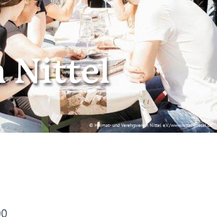
 Nittel
© Heimat- und Verehrsverein Nittel e.V./www.nittel-mosel.de
00