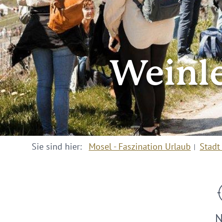
Weinle
Sie sind hier:
Mosel - Faszination Urlaub
Stadt
N