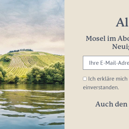
Al
Mosel im Abo
Neui
Ihre
E-
Mail-
Ich erkläre mich
Adresse:
einverstanden.
*
Auch den 