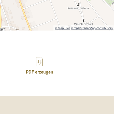
© MapTiler
© OpenStreetMap contributors
PDF erzeugen