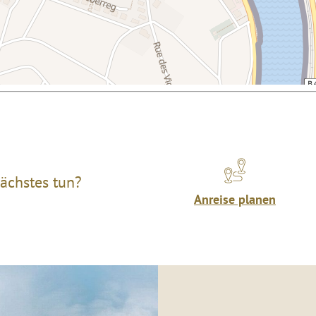
ächstes tun?
Anreise planen