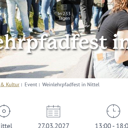
In 233
Tagen
hrpfadfest in
 & Kultur
Event
Weinlehrpfadfest in Nittel
ittel
27.03.2027
13:00 - 18: