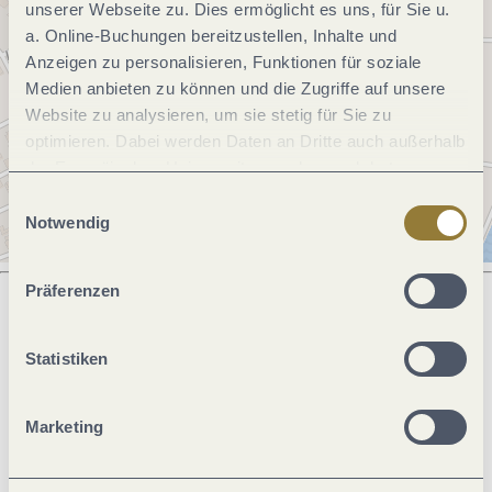
unserer Webseite zu. Dies ermöglicht es uns, für Sie u.
a. Online-Buchungen bereitzustellen, Inhalte und
Anzeigen zu personalisieren, Funktionen für soziale
Medien anbieten zu können und die Zugriffe auf unsere
Website zu analysieren, um sie stetig für Sie zu
optimieren. Dabei werden Daten an Dritte auch außerhalb
der Europäischen Union weitergegeben und dort
verarbeitet. Diese Einwilligung ist freiwillig und kann
Einwilligungsauswahl
jederzeit widerrufen werden. Mit der Auswahl "Alle
Notwendig
ablehnen" kann es zu Beeinträchtigungen in der Nutzung
unserer Webseite kommen.
Präferenzen
Was möchtest du als nächstes tun?
Statistiken
Marketing
Anreise planen
PDF erzeugen