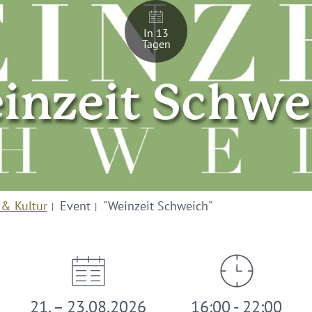
In 13
Tagen
inzeit Schwe
 & Kultur
Event
"Weinzeit Schweich"
21. – 23.08.2026
16:00 - 22:00