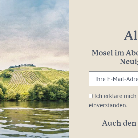
Al
Mosel im Abo
Neui
Ihre
E-
Mail-
Ich erkläre mich
Adresse:
einverstanden.
*
Auch den 