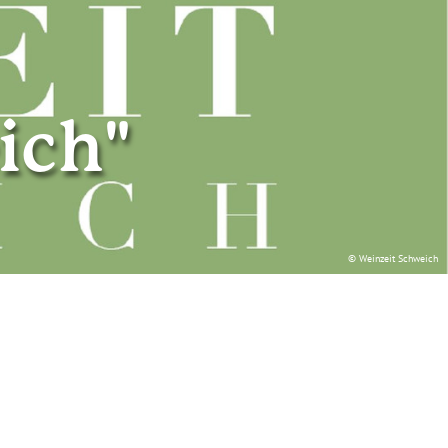
ich"
© Weinzeit Schweich