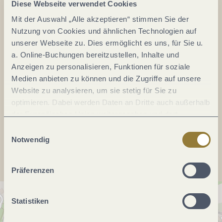
Diese Webseite verwendet Cookies
Nikolaushof
Mit der Auswahl „Alle akzeptieren“ stimmen Sie der
Leimbachstr. 2-4
Nutzung von Cookies und ähnlichen Technologien auf
unserer Webseite zu. Dies ermöglicht es uns, für Sie u.
54331 Oberbillig
a. Online-Buchungen bereitzustellen, Inhalte und
DE
Anzeigen zu personalisieren, Funktionen für soziale
Medien anbieten zu können und die Zugriffe auf unsere
E-Mail:
kontakt@nikolaushof-mosel.de
Website zu analysieren, um sie stetig für Sie zu
Webseite:
www.nikolaushofmosel.de
optimieren. Dabei werden Daten an Dritte auch außerhalb
der Europäischen Union weitergegeben und dort
verarbeitet. Diese Einwilligung ist freiwillig und kann
Einwilligungsauswahl
Anreise planen
jederzeit widerrufen werden. Mit der Auswahl "Alle
Notwendig
ablehnen" kann es zu Beeinträchtigungen in der Nutzung
unserer Webseite kommen.
Präferenzen
Statistiken