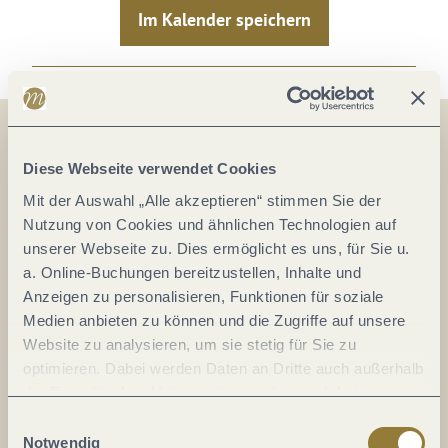
Im Kalender speichern
Diese Webseite verwendet Cookies
Auf der Karte
Mit der Auswahl „Alle akzeptieren“ stimmen Sie der
Festhalle Vindriacum
Nutzung von Cookies und ähnlichen Technologien auf
unserer Webseite zu. Dies ermöglicht es uns, für Sie u.
Am Stauwehr
a. Online-Buchungen bereitzustellen, Inhalte und
54487 Wintrich
Anzeigen zu personalisieren, Funktionen für soziale
DE
Medien anbieten zu können und die Zugriffe auf unsere
Website zu analysieren, um sie stetig für Sie zu
optimieren. Dabei werden Daten an Dritte auch außerhalb
der Europäischen Union weitergegeben und dort
Anreise planen
verarbeitet. Diese Einwilligung ist freiwillig und kann
Einwilligungsauswahl
jederzeit widerrufen werden. Mit der Auswahl "Alle
Notwendig