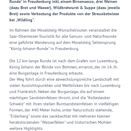
Runde" in Freudenburg inkl. einem Birnensecco, drei Weinen
(dazu Brot und Wasser), Wildbratwurst & Suppe (dazu jeweils
Brot) sowie Verkostung der Produkte von der Streuobstwiese
bei „Wildling“.
Im Rahmen der Moselsteig-Wünschelrouten veranstaltet die
Saar-Obermosel-Touristik für alle Genuss- und Naturfreunde
eine geführte Wanderung auf dem Moselsteig Seitensprung
"König-Johann-Runde" in Freudenburg.
Die 12 km lange Runde ist nach dem Grafen von Luxemburg,
König Johann der Blinde von Böhmen, ernannt, der im 14. Jh.
eine Burganlage in Freudenburg erbaute.
Der Weg führt durch eine abwechslungsreiche Landschaft mit
vielen Aussichtspunkten und Weitblicken bis nach Luxemburg
und Frankreich. Neben der Burganlage, die auf einem
mächtigen Sandsteinfelsen thront, sind die "Kollesleuker
Schweiz" mit ihren steilen Buntsandsteinfelsen in vielfältigen
Formen, der 440 Meter hohe, unter Naturschutz stehende,
"Eiderberg" sowie das Leukbachtal mit mehreren kleinen
herabstürzenden "Wasserfällen" und historischen Mühlen
weitere Highlights.