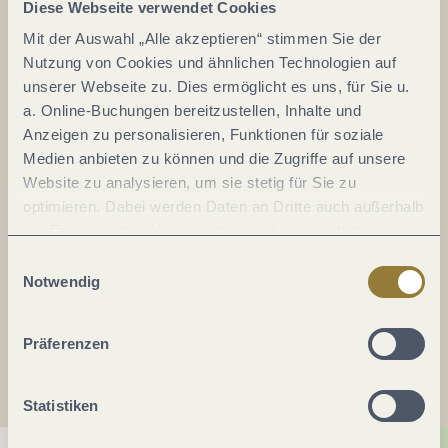
Diese Webseite verwendet Cookies
Auf der Karte
Mit der Auswahl „Alle akzeptieren“ stimmen Sie der
Wildling-Besonderes aus Apfel, Birne & Co.
Nutzung von Cookies und ähnlichen Technologien auf
unserer Webseite zu. Dies ermöglicht es uns, für Sie u.
Herrenmühle 2
a. Online-Buchungen bereitzustellen, Inhalte und
54450 Freudenburg-Kollesleuken
Anzeigen zu personalisieren, Funktionen für soziale
DE
Medien anbieten zu können und die Zugriffe auf unsere
Website zu analysieren, um sie stetig für Sie zu
Tel.:
+49 151 59159215
optimieren. Dabei werden Daten an Dritte auch außerhalb
der Europäischen Union weitergegeben und dort
E-Mail:
an@wildling-von-hei.de
verarbeitet. Diese Einwilligung ist freiwillig und kann
Webseite:
www.wildling-von-hei.de
Einwilligungsauswahl
jederzeit widerrufen werden. Mit der Auswahl "Alle
Notwendig
ablehnen" kann es zu Beeinträchtigungen in der Nutzung
unserer Webseite kommen.
Anreise planen
Präferenzen
Statistiken