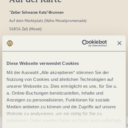
Auf der Karte
"Zeller Schwarze Katz"-Brunnen
Auf dem Marktplatz (Nähe Moselpromenade)
56856 Zell (Mosel)
DE
Tel.:
(0049) 6542 96220
E-Mail:
info@zellerland.de
Diese Webseite verwendet Cookies
Webseite:
www.zellerland.de
Mit der Auswahl „Alle akzeptieren“ stimmen Sie der
Nutzung von Cookies und ähnlichen Technologien auf
unserer Webseite zu. Dies ermöglicht es uns, für Sie u.
Anreise planen
a. Online-Buchungen bereitzustellen, Inhalte und
Anzeigen zu personalisieren, Funktionen für soziale
Medien anbieten zu können und die Zugriffe auf unsere
Website zu analysieren, um sie stetig für Sie zu
optimieren. Dabei werden Daten an Dritte auch außerhalb
der Europäischen Union weitergegeben und dort