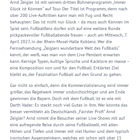
Arnd Zeigler ist mit seinem dritten Bühnenprogramm „Immer
Glück ist Können“ auf Tour. Der Titel ist Programm, denn nach
über 200 Live-Auftritten kann man mit Fug und Recht
behaupten: Das ist nicht nur Glück – da muss auch Können im
Spiel sein. Fußballfans dürfen sich auf eine weitere Runde
pickpackevoller Fußballabende freuen – auch am Mittwoch, 7.
April 2027, in der Rhein-Mosel-Halle Koblenz. Wer die
Fernsehsendung „Zeiglers wunderbare Welt des Fußballs“
kennt, der weiß, was man von dem Live-Pendant erwarten
kann. Kernige Typen, kultige Sprüche und Kacktore en masse –
eine Komposition von und für den Fußball. Erklärtes Ziel
bleibt es, der Faszination Fußball auf den Grund zu gehen.
Gar nicht so einfach, denn die Kommerzialisierung wird immer
größer, das Regelwerk immer undurchsichtiger und am Ende
gewinnen die Bayern. Doch mit dem Fußball ist es wie mit
Darth Vader: Es steckt noch viel Gutes in ihm. Wer könnte das
besser vermitteln als Deutschlands „Fairster Profi“ Arnd
Zeigler? Arnd nimmt die Besucher seiner Live-Shows mit auf
eine aufregende Reise durch seine Fußballwelt, mit allen
Höhen und Tiefen und immer mit viel Humor und dem typisch
ironischen Augenzwinkern, welches wir schon seit über 15