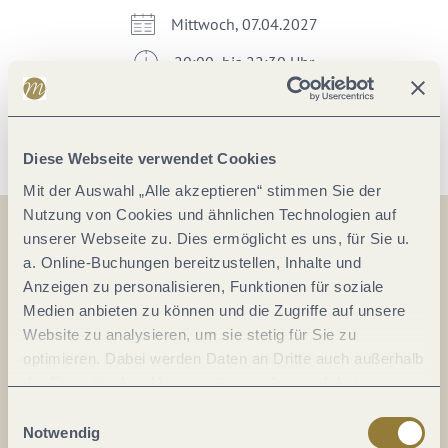
Mittwoch, 07.04.2027
20:00 bis 22:30 Uhr
Im Kalender speichern
Diese Webseite verwendet Cookies
Mit der Auswahl „Alle akzeptieren“ stimmen Sie der
Nutzung von Cookies und ähnlichen Technologien auf
unserer Webseite zu. Dies ermöglicht es uns, für Sie u.
a. Online-Buchungen bereitzustellen, Inhalte und
Auf der Karte
Anzeigen zu personalisieren, Funktionen für soziale
Medien anbieten zu können und die Zugriffe auf unsere
Website zu analysieren, um sie stetig für Sie zu
optimieren. Dabei werden Daten an Dritte auch außerhalb
der Europäischen Union weitergegeben und dort
Anreise planen
verarbeitet. Diese Einwilligung ist freiwillig und kann
Einwilligungsauswahl
jederzeit widerrufen werden. Mit der Auswahl "Alle
Notwendig