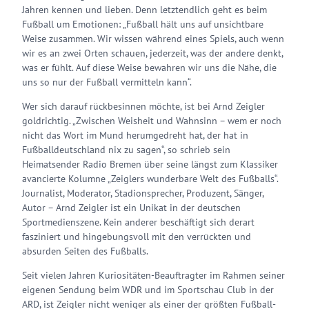
Jahren kennen und lieben. Denn letztendlich geht es beim
Fußball um Emotionen: „Fußball hält uns auf unsichtbare
Weise zusammen. Wir wissen während eines Spiels, auch wenn
wir es an zwei Orten schauen, jederzeit, was der andere denkt,
was er fühlt. Auf diese Weise bewahren wir uns die Nähe, die
uns so nur der Fußball vermitteln kann“.
Wer sich darauf rückbesinnen möchte, ist bei Arnd Zeigler
goldrichtig. „Zwischen Weisheit und Wahnsinn – wem er noch
nicht das Wort im Mund herumgedreht hat, der hat in
Fußballdeutschland nix zu sagen“, so schrieb sein
Heimatsender Radio Bremen über seine längst zum Klassiker
avancierte Kolumne „Zeiglers wunderbare Welt des Fußballs“.
Journalist, Moderator, Stadionsprecher, Produzent, Sänger,
Autor – Arnd Zeigler ist ein Unikat in der deutschen
Sportmedienszene. Kein anderer beschäftigt sich derart
fasziniert und hingebungsvoll mit den verrückten und
absurden Seiten des Fußballs.
Seit vielen Jahren Kuriositäten-Beauftragter im Rahmen seiner
eigenen Sendung beim WDR und im Sportschau Club in der
ARD, ist Zeigler nicht weniger als einer der größten Fußball-