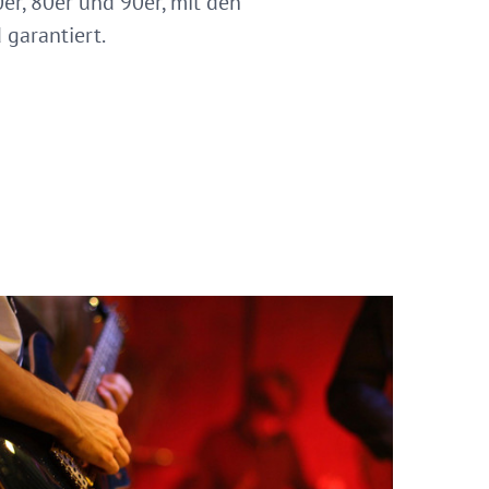
0er, 80er und 90er, mit den
 garantiert.