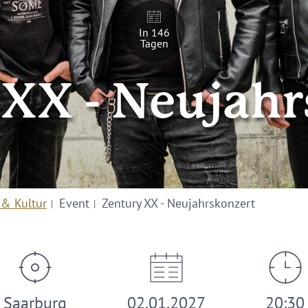
In 146
Tagen
 XX - Neujahr
 & Kultur
Event
Zentury XX - Neujahrskonzert
Saarburg
02.01.2027
20:30