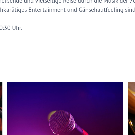
reißende und vielseitige Reise durch die Musik der 7
ochkarätiges Entertainment und Gänsehautfeeling sind
0:30 Uhr.