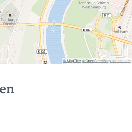
© MapTiler
© OpenStreetMap contributors
nen