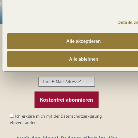
Details z
Alle akzeptieren
Alles im Fluss...
Alle ablehnen
Mosel im Abo: Mit unserem Newsletter
keine Neuigkeiten mehr verpassen!
Ihre
E-
Mail-
Adresse:
*
Ich erkläre mich mit der
Datenschutzerklärung
einverstanden.