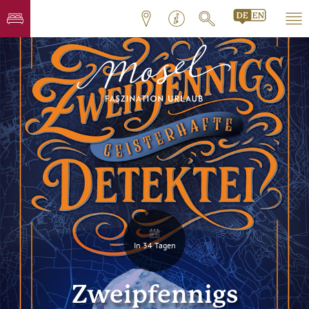
In 34 Tagen
Zweipfennigs