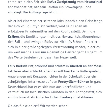
chronisch pleite. Seit sich
Rufus Zweipfennig
vom
Hexenzirkel
abgewendet hat, hat sein Telefon ein Schweigegelübde
abgelegt. Die Auftragslage ist dünn.
Als er bei einem seiner seltenen Jobs jedoch einen Geist fängt,
der sich völlig untypisch verhält, wird sein Leben als
erfolgloser Privatermittler auf den Kopf gestellt. Denn die
Krähen
, die Ermittlungseinheit des Hexenzirkels, übernehmen
den Fall – und zwingen Rufus zur Mithilfe. Schnell findet er
sich in einer großangelegten Verschwörung wieder, in der es
um weit mehr als nur um eigenartige Geister geht. Es geht um
das Weiterbestehen der gesamten
Hexenwelt
.
Felix Bartsch
isst, schreibt und schläft in
Oberfell an der Mosel
.
Letzteres eher schlecht, aber das soll hier keine Rolle spielen.
Angefangen mit Kurzgeschichten in der Schulzeit über ein
zehnjähriges Intermezzo auf den
Poetry-Slam-Bühnen
in ganz
Deutschland, hat er es sich nun aus unerfindlichen und
vermutlich masochistischen Gründen in den Kopf gesetzt, sich
am Buchmarkt als Autor für
Urban Fantasy
zu etablieren.
Ob das funktioniert? Wir werden sehen!