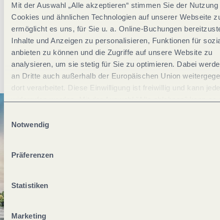
Mit der Auswahl „Alle akzeptieren“ stimmen Sie der Nutzung
Was möchtest du als nächstes tun?
Cookies und ähnlichen Technologien auf unserer Webseite z
ermöglicht es uns, für Sie u. a. Online-Buchungen bereitzuste
Inhalte und Anzeigen zu personalisieren, Funktionen für soz
anbieten zu können und die Zugriffe auf unsere Website zu
Anreise planen
PDF erzeugen
analysieren, um sie stetig für Sie zu optimieren. Dabei werd
an Dritte auch außerhalb der Europäischen Union weitergeg
dort verarbeitet. Diese Einwilligung ist freiwillig und kann jede
widerrufen werden. Mit der Auswahl "Alle ablehnen" kann es
Beeinträchtigungen in der Nutzung unserer Webseite komme
Einwilligungsauswahl
Notwendig
Präferenzen
Statistiken
Marketing