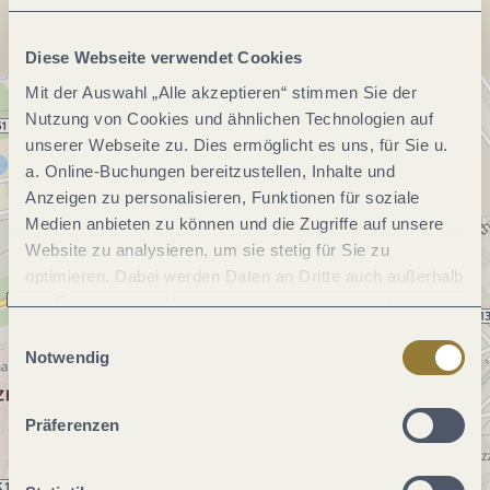
Diese Webseite verwendet Cookies
Mit der Auswahl „Alle akzeptieren“ stimmen Sie der
Nutzung von Cookies und ähnlichen Technologien auf
unserer Webseite zu. Dies ermöglicht es uns, für Sie u.
a. Online-Buchungen bereitzustellen, Inhalte und
Anzeigen zu personalisieren, Funktionen für soziale
Medien anbieten zu können und die Zugriffe auf unsere
Website zu analysieren, um sie stetig für Sie zu
optimieren. Dabei werden Daten an Dritte auch außerhalb
der Europäischen Union weitergegeben und dort
verarbeitet. Diese Einwilligung ist freiwillig und kann
Einwilligungsauswahl
jederzeit widerrufen werden. Mit der Auswahl "Alle
Notwendig
ablehnen" kann es zu Beeinträchtigungen in der Nutzung
unserer Webseite kommen.
Präferenzen