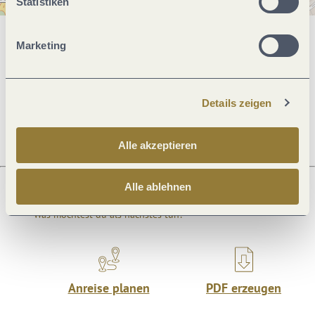
Statistiken
Marketing
Allgemeine Informationen
Details zeigen
Öffnungszeiten
Alle akzeptieren
Alle ablehnen
Was möchtest du als nächstes tun?
Anreise planen
PDF erzeugen