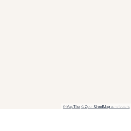
© MapTiler
© OpenStreetMap contributors