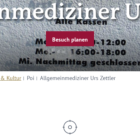
nmediziner Ur
Besuch planen
 & Kultur
Poi
Allgemeinmediziner Urs Zettler