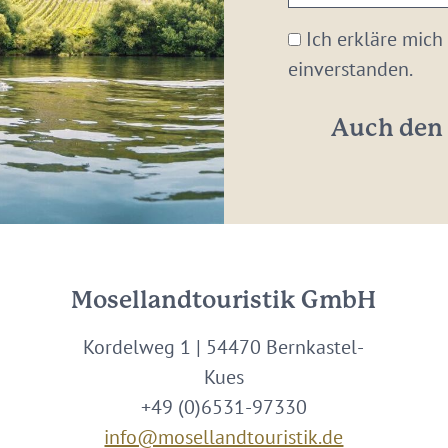
E-
Mail-
Ich erkläre mich
Adresse:
einverstanden.
*
Auch den 
Mosellandtouristik GmbH
Kordelweg 1 | 54470 Bernkastel-
Kues
+49 (0)6531-97330
info@mosellandtouristik.de