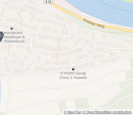
© MapTiler
© OpenStreetMap contributors