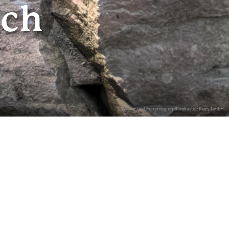
ach
© Wein- und Ferienregion Bernkastel-Kues GmbH