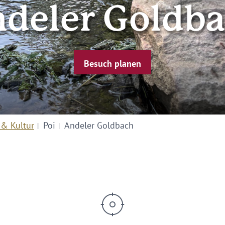
deler Goldb
Besuch planen
 & Kultur
Poi
Andeler Goldbach