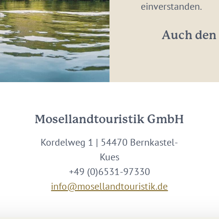
Adresse:
einverstanden.
*
Auch den 
Mosellandtouristik GmbH
Kordelweg 1 | 54470 Bernkastel-
Kues
+49 (0)6531-97330
info@mosellandtouristik.de