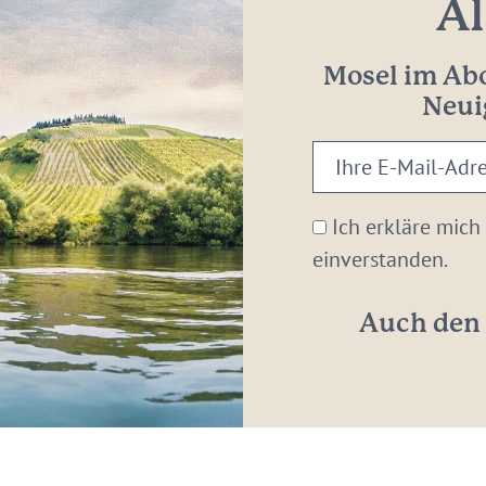
Al
Mosel im Abo
Neui
Ihre
E-
Mail-
Ich erkläre mich
Adresse:
einverstanden.
*
Auch den 