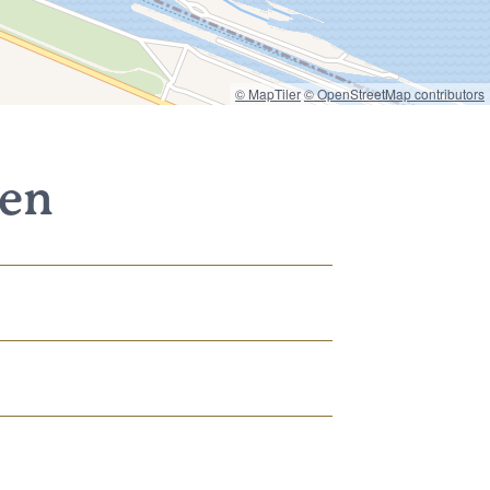
© MapTiler
© OpenStreetMap contributors
nen