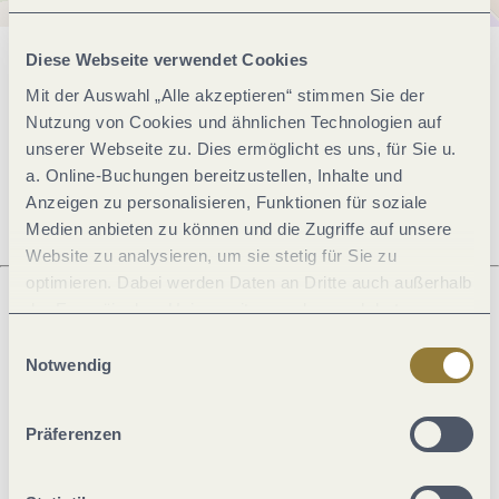
Diese Webseite verwendet Cookies
Allgemeine Informationen
Mit der Auswahl „Alle akzeptieren“ stimmen Sie der
Nutzung von Cookies und ähnlichen Technologien auf
unserer Webseite zu. Dies ermöglicht es uns, für Sie u.
Öffnungszeiten
a. Online-Buchungen bereitzustellen, Inhalte und
Anzeigen zu personalisieren, Funktionen für soziale
Medien anbieten zu können und die Zugriffe auf unsere
Website zu analysieren, um sie stetig für Sie zu
optimieren. Dabei werden Daten an Dritte auch außerhalb
der Europäischen Union weitergegeben und dort
verarbeitet. Diese Einwilligung ist freiwillig und kann
Was möchtest du als nächstes tun?
Einwilligungsauswahl
jederzeit widerrufen werden. Mit der Auswahl "Alle
Notwendig
ablehnen" kann es zu Beeinträchtigungen in der Nutzung
unserer Webseite kommen.
Präferenzen
Anreise planen
PDF erzeugen