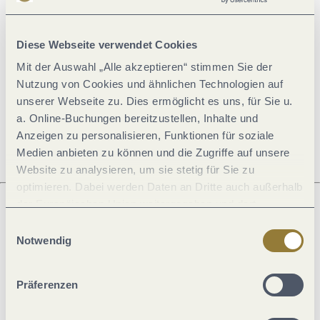
Allgemeine Informationen
Diese Webseite verwendet Cookies
Mit der Auswahl „Alle akzeptieren“ stimmen Sie der
Öffnungszeiten
Nutzung von Cookies und ähnlichen Technologien auf
unserer Webseite zu. Dies ermöglicht es uns, für Sie u.
Ruhetage
a. Online-Buchungen bereitzustellen, Inhalte und
Anzeigen zu personalisieren, Funktionen für soziale
Medien anbieten zu können und die Zugriffe auf unsere
Website zu analysieren, um sie stetig für Sie zu
optimieren. Dabei werden Daten an Dritte auch außerhalb
der Europäischen Union weitergegeben und dort
verarbeitet. Diese Einwilligung ist freiwillig und kann
Einwilligungsauswahl
Was möchtest du als nächstes tun?
jederzeit widerrufen werden. Mit der Auswahl "Alle
Notwendig
ablehnen" kann es zu Beeinträchtigungen in der Nutzung
unserer Webseite kommen.
Präferenzen
Anreise planen
PDF erzeugen