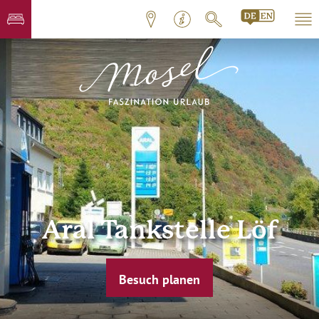
Aral Tankstelle Löf
Besuch planen