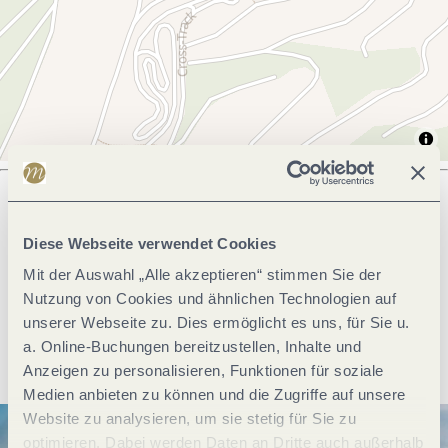
Was möchtest du als nächstes tun?
Diese Webseite verwendet Cookies
Mit der Auswahl „Alle akzeptieren“ stimmen Sie der
Nutzung von Cookies und ähnlichen Technologien auf
unserer Webseite zu. Dies ermöglicht es uns, für Sie u.
Anreise planen
PDF erzeugen
a. Online-Buchungen bereitzustellen, Inhalte und
Anzeigen zu personalisieren, Funktionen für soziale
Medien anbieten zu können und die Zugriffe auf unsere
Website zu analysieren, um sie stetig für Sie zu
optimieren. Dabei werden Daten an Dritte auch außerhalb