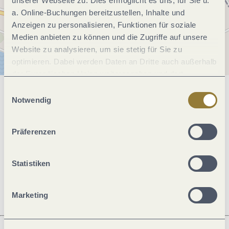
unserer Webseite zu. Dies ermöglicht es uns, für Sie u.
a. Online-Buchungen bereitzustellen, Inhalte und
Anzeigen zu personalisieren, Funktionen für soziale
Medien anbieten zu können und die Zugriffe auf unsere
Website zu analysieren, um sie stetig für Sie zu
optimieren. Dabei werden Daten an Dritte auch außerhalb
der Europäischen Union weitergegeben und dort
verarbeitet. Diese Einwilligung ist freiwillig und kann
Einwilligungsauswahl
Allgemeine Informationen
jederzeit widerrufen werden. Mit der Auswahl "Alle
Notwendig
ablehnen" kann es zu Beeinträchtigungen in der Nutzung
unserer Webseite kommen.
Präferenzen
Öffnungszeiten
Statistiken
Ruhetage
Marketing