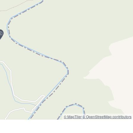
© MapTiler
© OpenStreetMap contributors