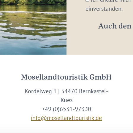
Adresse:
einverstanden.
*
Auch den 
Mosellandtouristik GmbH
Kordelweg 1 | 54470 Bernkastel-
Kues
+49 (0)6531-97330
info@mosellandtouristik.de