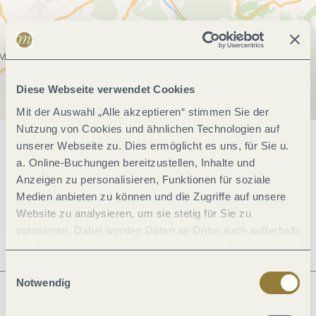
Diese Webseite verwendet Cookies
Mit der Auswahl „Alle akzeptieren“ stimmen Sie der
Nutzung von Cookies und ähnlichen Technologien auf
unserer Webseite zu. Dies ermöglicht es uns, für Sie u.
Allgemeine Informationen
a. Online-Buchungen bereitzustellen, Inhalte und
Anzeigen zu personalisieren, Funktionen für soziale
Medien anbieten zu können und die Zugriffe auf unsere
Öffnungszeiten
Website zu analysieren, um sie stetig für Sie zu
optimieren. Dabei werden Daten an Dritte auch außerhalb
der Europäischen Union weitergegeben und dort
verarbeitet. Diese Einwilligung ist freiwillig und kann
Einwilligungsauswahl
jederzeit widerrufen werden. Mit der Auswahl "Alle
Notwendig
ablehnen" kann es zu Beeinträchtigungen in der Nutzung
unserer Webseite kommen.