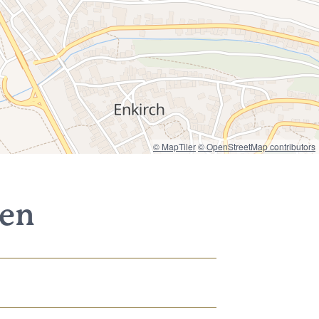
© MapTiler
© OpenStreetMap contributors
nen