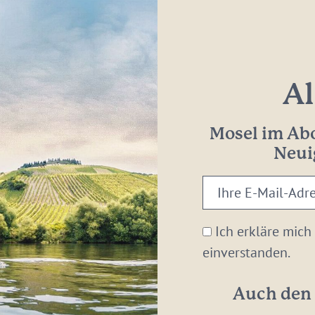
Al
Mosel im Abo
Neui
Ihre
E-
Mail-
Ich erkläre mich
Adresse:
einverstanden.
*
Auch den 