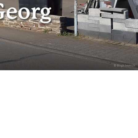
Georg
© Birgit Immich