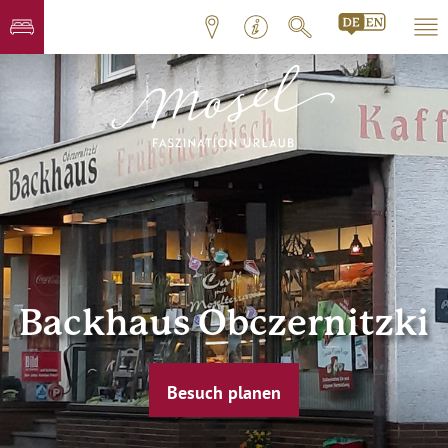
Backhaus Obczernitzki
Besuch planen