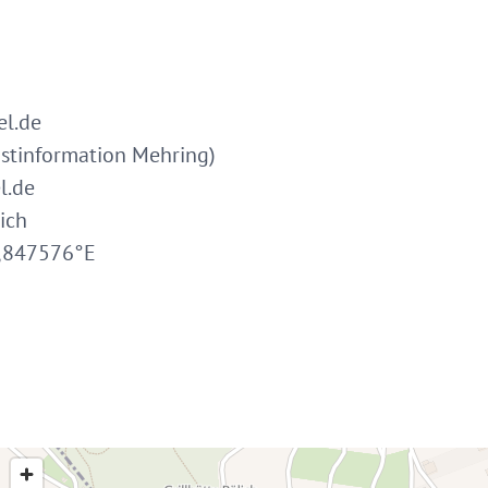
l.de
istinformation Mehring)
l.de
ich
6,847576°E