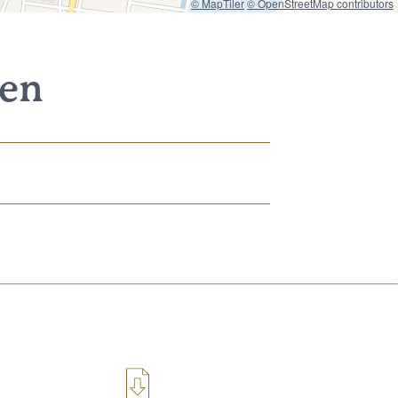
© MapTiler
© OpenStreetMap contributors
nen