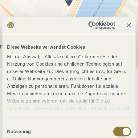
Diese Webseite verwendet Cookies
Mit der Auswahl „Alle akzeptieren“ stimmen Sie der
Nutzung von Cookies und ähnlichen Technologien auf
unserer Webseite zu. Dies ermöglicht es uns, für Sie u.
a. Online-Buchungen bereitzustellen, Inhalte und
Allgemeine Informationen
Anzeigen zu personalisieren, Funktionen für soziale
Medien anbieten zu können und die Zugriffe auf unsere
Website zu analysieren, um sie stetig für Sie zu
Öffnungszeiten
optimieren. Dabei werden Daten an Dritte auch außerhalb
der Europäischen Union weitergegeben und dort
verarbeitet. Diese Einwilligung ist freiwillig und kann
Einwilligungsauswahl
jederzeit widerrufen werden. Mit der Auswahl "Alle
Notwendig
ablehnen" kann es zu Beeinträchtigungen in der Nutzung