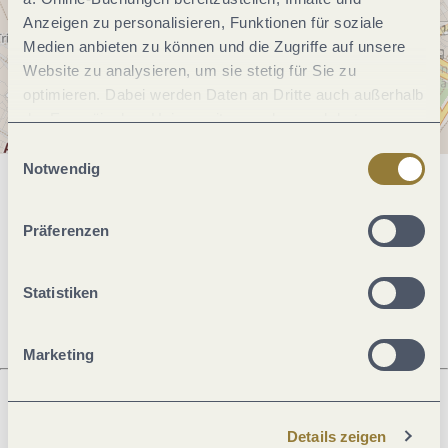
Anzeigen zu personalisieren, Funktionen für soziale
Medien anbieten zu können und die Zugriffe auf unsere
Website zu analysieren, um sie stetig für Sie zu
optimieren. Dabei werden Daten an Dritte auch außerhalb
der Europäischen Union weitergegeben und dort
verarbeitet. Diese Einwilligung ist freiwillig und kann
Einwilligungsauswahl
jederzeit widerrufen werden. Mit der Auswahl "Alle
Notwendig
ablehnen" kann es zu Beeinträchtigungen in der Nutzung
Allgemeine Informationen
unserer Webseite kommen.
Präferenzen
Öffnungszeiten
Statistiken
Marketing
Was möchtest du als nächstes tun?
Details zeigen